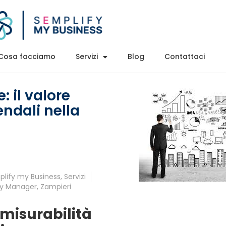
Cosa facciamo
Servizi
Blog
Contattaci
: il valore
endali nella
lify my Business
,
Servizi
y Manager
,
Zampieri
a misurabilità