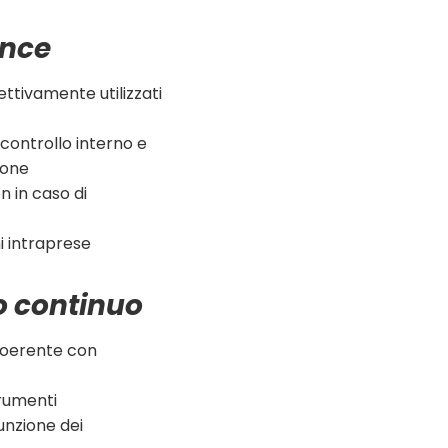
ance
ettivamente utilizzati
controllo interno e
ione
n in caso di
i intraprese
o continuo
coerente con
trumenti
unzione dei