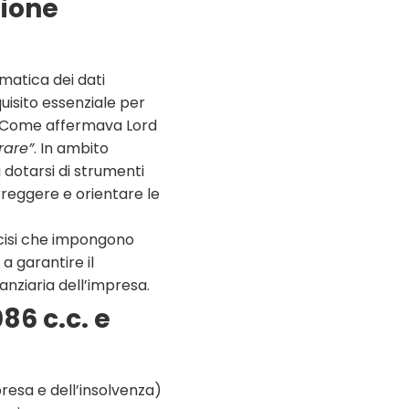
ione
matica dei dati
uisito essenziale per
e. Come affermava Lord
rare”
. In ambito
i dotarsi di strumenti
orreggere e orientare le
ecisi che impongono
 a garantire il
nziaria dell’impresa.
86 c.c. e
presa e dell’insolvenza)