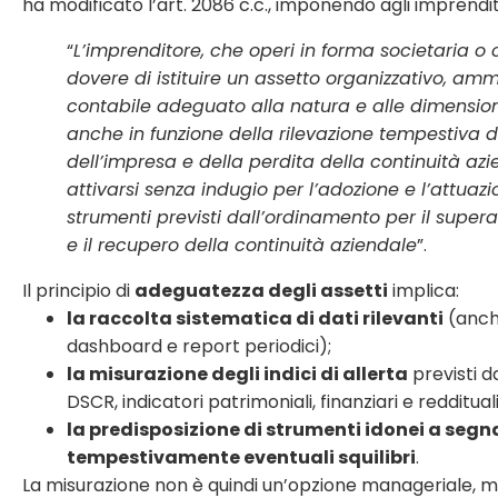
ha modificato l’art. 2086 c.c., imponendo agli imprendit
“
L’imprenditore, che operi in forma societaria o co
dovere di istituire un assetto organizzativo, amm
contabile adeguato alla natura e alle dimension
anche in funzione della rilevazione tempestiva de
dell’impresa e della perdita della continuità az
attivarsi senza indugio per l’adozione e l’attuazi
strumenti previsti dall’ordinamento per il supera
e il recupero della continuità aziendale
”.
Il principio di
adeguatezza degli assetti
implica:
la raccolta sistematica di dati rilevanti
(anche
dashboard e report periodici);
la misurazione degli indici di allerta
previsti da
DSCR, indicatori patrimoniali, finanziari e reddituali
la predisposizione di strumenti idonei a segn
tempestivamente eventuali squilibri
.
La misurazione non è quindi un’opzione manageriale, 