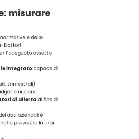
le: misurare
i normative e delle
ei Dottori
per l’adeguato assetto
le integrato
capace di
li, trimestrali)
dget e ai piani;
tori di allerta
al fine di
ei dati aziendali è
 anche
prevenire
la crisi