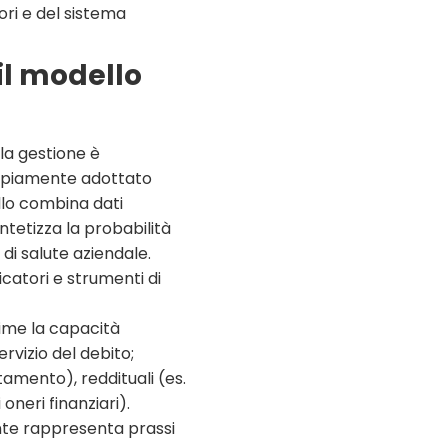
tori e del sistema
 il modello
la gestione è
mpiamente adottato
ello combina dati
ntetizza la probabilità
 di salute aziendale.
dicatori e strumenti di
rime la capacità
rvizio del debito;
itamento), reddituali (es.
oneri finanziari).
ente rappresenta prassi