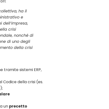
ori:
llettiva, ha il
inistrativo e
i dell’impresa,
lla crisi
iendale, nonché di
one di uno degli
mento della crisi
 tramite sistemi ERP,
l Codice della crisi (es.
);
alare
ma un
precetto