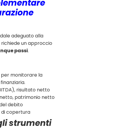
plementare
urazione
ndale adeguato alla
. richiede un approccio
inque passi
.
e per monitorare la
finanziaria.
ITDA), risultato netto
 netto, patrimonio netto
 del debito
i di copertura
gli strumenti