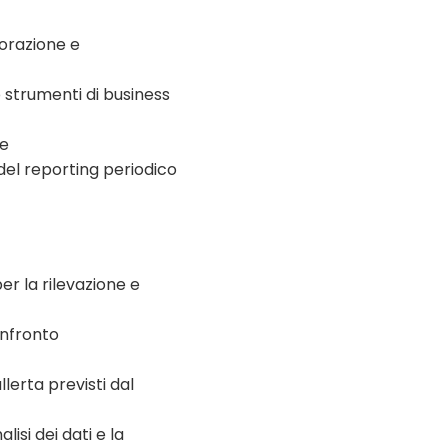
borazione e
 strumenti di business
le
 del reporting periodico
er la rilevazione e
onfronto
lerta previsti dal
isi dei dati e la