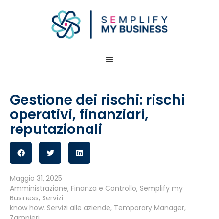
Gestione dei rischi: rischi
operativi, finanziari,
reputazionali
Maggio 31, 2025
Amministrazione
,
Finanza e Controllo
,
Semplify my
Business
,
Servizi
know how
,
Servizi alle aziende
,
Temporary Manager
,
Zampieri