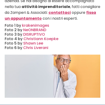
azienda.
Se hai bisogno di essere accompagnato
nella tua
attività imprenditoriale
, fatti consigliare
da Zamperi & Associati:
contattaci
oppure
fissa
un appuntamento
con i nostri esperti.
Foto 1 by
krakenimages
Foto 2 by
NeONBRAND
Foto 3 by
DISRUPTIVO
Foto 4 by
Christiann Koepke
Foto 5 by
Shawn Lee
Foto 6 by
Chris Liverani